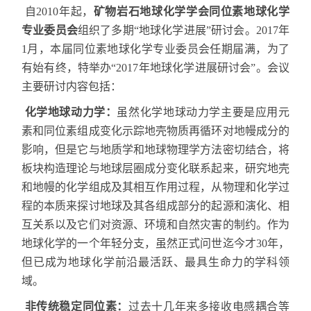
自
2010
年起，
矿物岩石地球化学学会同位素地球化学
专业委员会
组织了多期
“
地球化学进展
”
研讨会。
2017
年
1
月，本届同位素地球化学专业委员会任期届满，为了
有始有终，特举办
“2017
年地球化学进展研讨会
”
。会议
主要研讨内容包括：
化学地球动力学：
虽然化学地球动力学主要是应用元
素和同位素组成变化示踪地壳物质再循环对地幔成分的
影响，但是它与地质学和地球物理学方法密切结合，
将
板块构造理论与地球层圈成分变化联系起来，研究地壳
和地幔的化学组成及其相互作用过程，从物理和化学过
程的本质来探讨地球及其各组成部分的起源和演化、相
互关系以及它们对资源、环境和自然灾害的制约。作为
地球化学的一个年轻分支，虽然正式问世迄今才
30
年，
但已成为地球化学前沿最活跃、最具生命力的学科领
域。
非传统稳定同位素：
过去十几年来多接收电感耦合等