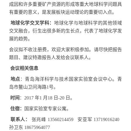
成因和许多重要矿产资源的形成等重大地球科学问题具
有重要的意义，是发展板块运动理论的重要切入点。
地球化学交叉学科：
地球化学与地球科学的其他领域
交叉融合，衍生出很多新的生长点，代表了地球化学发
展的趋势。
会议拟不收注册费，欢迎大家积极参加。请尽快把报告
题目、建议特邀报告人发给会议联系人。
会议相关信息
地点
：
青岛海洋科学与技术国家实验室会议中心。青
岛市鳌山卫问海路
1
号。
时间
：
2017
年
1
月
18
日
-20
日。
住宿：
国家实验室专家公寓。
联系人：
张兆峰
13560214459
安亚军
13719016240
孙卫东
18675964077