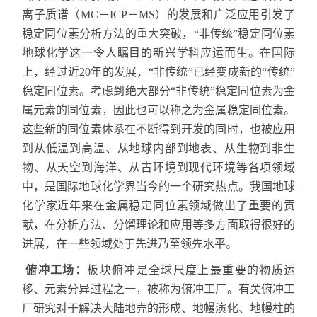
离子质谱（
MC
－
ICP
－
MS
）的发展和广泛应用引发了
稳定同位素分析方法的重大突破，
“
非传统
”
稳定同位素
地球化学这一令人瞩目的新兴学科应运而生。在国际
上，经过近
20
年的发展，
“
非传统
”
已经变成新的
“
传统
”
稳定同位素。考虑到绝大部分
“
非传统
”
稳定同位素为金
属元素的同位素，因此也可以称之为金属稳定同位素。
这些新的同位素体系在不断得到开发的同时，也被应用
到从低温到高温、从地球内部到地表、从生物到非生
物、从天空到海洋、从古环境到现代环境等各项领域
中，是国际地球化学界当今的一个研究热点。我国地球
化学家近年来在金属稳定同位素领域做出了重要的贡
献，在分析方法、分馏理论和应用等多方面取得很好的
进展，在一些领域处于先进乃至领先水平。
俯冲工场：
板块俯冲是全球尺度上最重要的物质运
移、元素分异过程之一，被称为俯冲工厂。有关俯冲工
厂研究对于解决大陆地壳的形成、地幔演化、地幔柱的