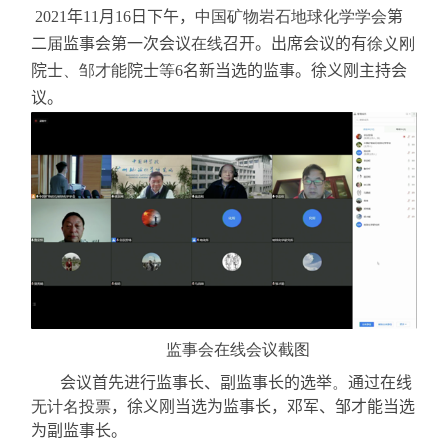
2021
年
11
月
16
日下午，
中国矿物岩石地球化学学会
第
二
届
监事会第一次会议
在线
召开。出席会议的有
徐义刚
院士
、邹才能
院士
等
6
名新当选的监事。徐义刚主持会
议。
监事会在线会议截图
会议首先进行监事长、副监事长的选举
。
通过在线
无计名投票
，徐义刚当选为监事长，邓军、邹才能当选
为副监事长。