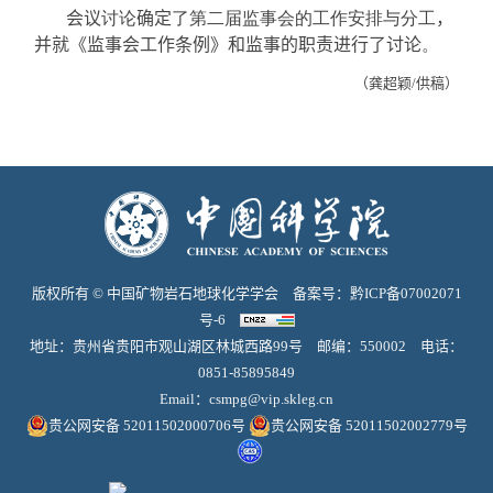
会议
讨论
确定
了第二届监事会的工作安排与分工
，
并就《监事会工作条例》和监事的职责进行了讨论
。
（龚超颖
/
供稿）
版权所有 © 中国矿物岩石地球化学学会 备案号：
黔ICP备07002071
号-6
地址：贵州省贵阳市观山湖区林城西路99号 邮编：550002 电话：
0851-85895849
Email：
csmpg@vip.skleg.cn
贵公网安备 52011502000706号
贵公网安备 52011502002779号