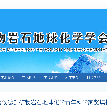
学术交流
学术期刊
学会评奖
人才举荐
科普园地
8届侯德封矿物岩石地球化学青年科学家奖填